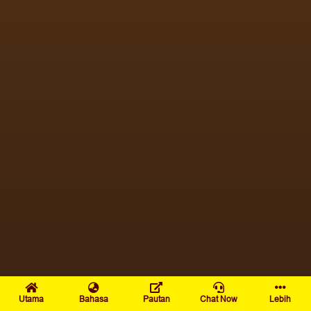
Utama
Bahasa
Pautan
Chat Now
Lebih